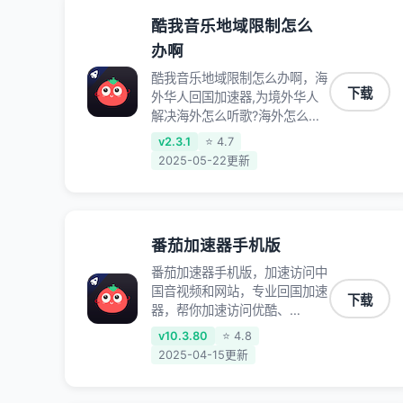
酷我音乐地域限制怎么
办啊
酷我音乐地域限制怎么办啊，海
下载
外华人回国加速器,为境外华人
解决海外怎么听歌?海外怎么看
剧?海外怎么玩游戏不卡等境外
v2.3.1
⭐ 4.7
难题,全球回国稳定国内节点,专
2025-05-22更新
业、流畅加速让海外党们一键轻
松回国,简单好用
番茄加速器手机版
番茄加速器手机版，加速访问中
国音视频和网站，专业回国加速
下载
器，帮你加速访问优酷、
bilibili、腾讯视频、爱奇艺等，
v10.3.80
⭐ 4.8
加速国服游戏，例如原神、阴阳
2025-04-15更新
师、和平精英、使命召唤、天涯
明月刀、一梦江湖、幻书启示