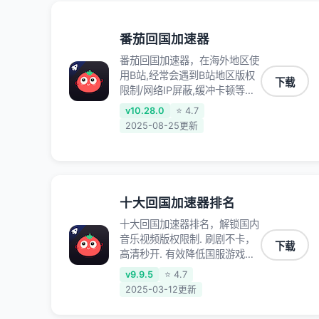
录、明日方舟、战双帕弥什、
sky光·遇、另一个伊甸园等国内
各种服务,回国加速器致力于帮
番茄回国加速器
助海外华人和留学生、港澳台地
番茄回国加速器，在海外地区使
区用户提供最好的回国游戏和音
用B站,经常会遇到B站地区版权
乐视频加速服务，可以在海外或
下载
限制/网络IP屏蔽,缓冲卡顿等问
港澳台地区流畅加速国服游戏和
题,使用我们的哔哩哔哩专用回
音视频服务，提供专业稳定的全
v10.28.0
⭐ 4.7
国VPN,可加速解决各类网络问
球回国线路和游戏加速专线。能
2025-08-25更新
题,一键网络回国,全球智能专线
加速访问优酷、爱奇艺、腾讯视
为您提供最优线路,一对一技术
频、B站、芒果TV、西瓜视频、
客服7*24小时服务。
QQ音乐、网易云音乐、酷狗音
乐、YY等主流网站应用解除限
制，带你穿梭加速回国。目前已
十大回国加速器排名
有上百万用户，用户整体好评
十大回国加速器排名，解锁国内
95%以上，一对一在线客服支
音乐视频版权限制. 刷剧不卡，
持，保障你的使用体验。
下载
高清秒开. 有效降低国服游戏延
迟. 提升国内主流应用访问速度
v9.9.5
⭐ 4.7
; 独创加速黑科技 · 海量边缘. 动
2025-03-12更新
态多线. 智能流控。