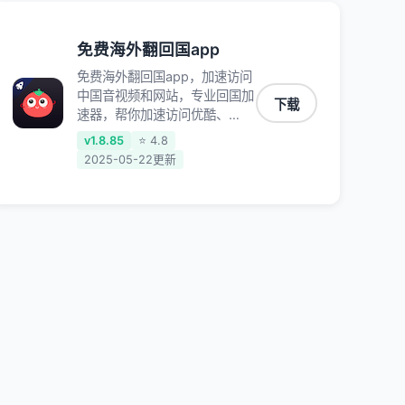
免费海外翻回国app
免费海外翻回国app，加速访问
中国音视频和网站，专业回国加
下载
速器，帮你加速访问优酷、
bilibili、腾讯视频、爱奇艺等，
v1.8.85
⭐ 4.8
加速国服游戏，例如原神、阴阳
2025-05-22更新
师、和平精英、使命召唤、天涯
明月刀、一梦江湖、幻书启示
录、明日方舟、战双帕弥什、
sky光·遇、另一个伊甸园等国内
各种服务,回国加速器致力于帮
助海外华人和留学生、港澳台地
区用户提供最好的回国游戏和音
乐视频加速服务，可以在海外或
港澳台地区流畅加速国服游戏和
音视频服务，提供专业稳定的全
球回国线路和游戏加速专线。能
加速访问优酷、爱奇艺、腾讯视
频、B站、芒果TV、西瓜视频、