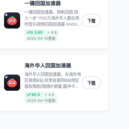
一键回国加速器
一键回国加速器，扬帆回国,快
人一步 1100万海外华人都在用
下载
的音乐视频回国加速器 Android
iOS Windows Mac TV VIP 支
v10.3.80
⭐ 4.8
持多种加速场景 了解更多 看视
2025-04-15更新
频 全球高速通道搭配第三方
CDN节点,解锁加速腾讯视频、
爱奇艺、哔哩哔哩和优酷视频,
在国外也能畅快追剧!
海外华人回国加速器
海外华人回国加速器，在海外地
区使用B站,经常会遇到B站地区
下载
版权限制/网络IP屏蔽,缓冲卡顿
等问题,使用我们的哔哩哔哩专
v7.85.0
⭐ 4.9
用回国VPN,可加速解决各类网
2025-04-15更新
络问题,一键网络回国,全球智能
专线为您提供最优线路,一对一
技术客服7*24小时服务。