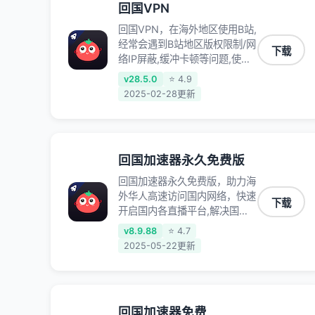
回国VPN
回国VPN，在海外地区使用B站,
经常会遇到B站地区版权限制/网
下载
络IP屏蔽,缓冲卡顿等问题,使用
我们的哔哩哔哩专用回国VPN,
v28.5.0
⭐ 4.9
可加速解决各类网络问题,一键
2025-02-28更新
网络回国,全球智能专线为您提
供最优线路,一对一技术客服
7*24小时服务。
回国加速器永久免费版
回国加速器永久免费版，助力海
外华人高速访问国内网络，快速
下载
开启国内各直播平台,解决国内
视频、音乐卡顿问题；更能加速
v8.9.88
⭐ 4.7
海量国服游戏，超低延迟稳定不
2025-05-22更新
掉线,畅享国内网络！
回国加速器免费