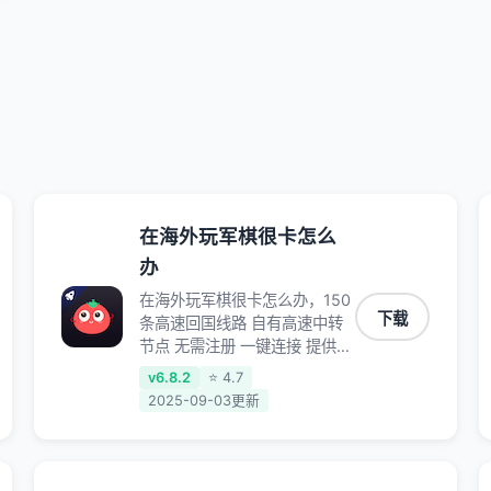
在海外玩军棋很卡怎么
办
在海外玩军棋很卡怎么办，150
下载
条高速回国线路 自有高速中转
节点 无需注册 一键连接 提供高
速线路 应用内直达视频音乐
v6.8.2
⭐ 4.7
app,快人一步 应用模式 App互
2025-09-03更新
不干扰 不间断的隐私保护 数据
加密 隐私保护 保持高速同时确
保数据不泄露 阻止第三方对数
据进行窃取和监听