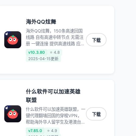
海外QQ炫舞
海外QQ炫舞，150条高速回国
线路 自有高速中转节点 无需注
下载
册 一键连接 提供高速线路 应用
内直达视频音乐app,快人一步
v10.3.80
⭐ 4.8
应用模式 App互不干扰 不间断
2025-04-15更新
的隐私保护 数据加密 隐私保护
保持高速同时确保数据不泄露
阻止第三方对数据进行窃取和监
听
什么软件可以加速英雄
联盟
什么软件可以加速英雄联盟，一
下载
键代理翻墙回国的穿梭VPN，
帮助海外华人留学生及港澳台地
区用户破除地区版权限制问题，
v7.85.0
⭐ 4.9
一键降低游戏延迟，加速访问中