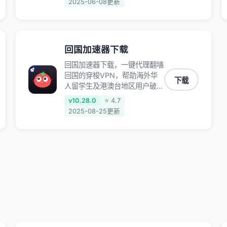
2025-06-08更新
戏，例如原神、阴阳师、和平精
英、使命召唤、天涯明月刀、一
梦江湖、幻书启示录、明日方
舟、战双帕弥什、sky光·遇、另
回国加速器下载
一个伊甸园等国内各种服务,回
国加速器致力于帮助海外华人和
回国加速器下载，一键代理翻墙
留学生、港澳台地区用户提供最
回国的穿梭VPN，帮助海外华
下载
好的回国游戏和音乐视频加速服
人留学生及港澳台地区用户破除
务，可以在海外或港澳台地区流
地区版权限制问题，一键降低游
v10.28.0
⭐ 4.7
畅加速国服游戏和音视频服务，
戏延迟，加速访问中国网站、游
2025-08-25更新
提供专业稳定的全球回国线路和
戏及应用。
游戏加速专线。能加速访问优
酷、爱奇艺、腾讯视频、B站、
芒果TV、西瓜视频、QQ音乐、
网易云音乐、酷狗音乐、YY等
主流网站应用解除限制，带你穿
梭加速回国。目前已有上百万用
户，用户整体好评95%以上，
一对一在线客服支持，保障你的
使用体验。