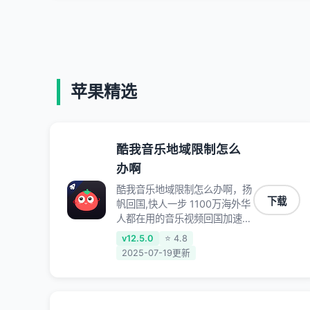
苹果精选
酷我音乐地域限制怎么
办啊
酷我音乐地域限制怎么办啊，扬
下载
帆回国,快人一步 1100万海外华
人都在用的音乐视频回国加速器
Android iOS Windows Mac
v12.5.0
⭐ 4.8
TV VIP 支持多种加速场景 了解
2025-07-19更新
更多 看视频 全球高速通道搭配
第三方CDN节点,解锁加速腾讯
视频、爱奇艺、哔哩哔哩和优酷
视频,在国外也能畅快追剧!