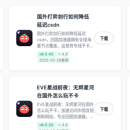
国外打弈剑行如何降低
延迟csdn
国外打弈剑行如何降低延迟
下载
csdn，回国加速器拥有全球海
量节点覆盖，运营商专线不卡顿
超稳定，专为海外华人和留学生
v8.0.45
⭐ 4.9
打造，帮助海外华人免除地域限
2025-02-28更新
制，随时高速稳定低延迟玩国服
游戏、观看高清视频、听高品质
音乐。
EVE星战前夜：无烬星河
在国外怎么玩不卡
EVE星战前夜：无烬星河在国外
下载
怎么玩不卡，加速访问中国音视
频和网站，专业回国加速器，帮
你加速访问优酷、bilibili、腾讯
v9.0.20
⭐ 4.8
视频、爱奇艺等，加速国服游