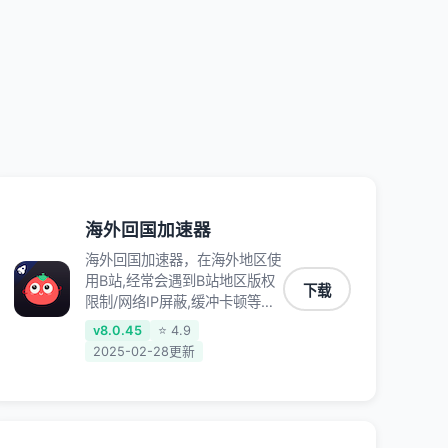
QQ音乐、网易云音乐、酷狗音
乐、YY等主流网站应用解除限
制，带你穿梭加速回国。目前已
有上百万用户，用户整体好评
95%以上，一对一在线客服支
持，保障你的使用体验。
海外回国加速器
海外回国加速器，在海外地区使
用B站,经常会遇到B站地区版权
下载
限制/网络IP屏蔽,缓冲卡顿等问
题,使用我们的哔哩哔哩专用回
v8.0.45
⭐ 4.9
国VPN,可加速解决各类网络问
2025-02-28更新
题,一键网络回国,全球智能专线
为您提供最优线路,一对一技术
客服7*24小时服务。