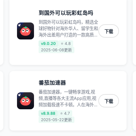
到国外可以玩彩虹岛吗
到国外可以玩彩虹岛吗，精选全
球好物针对海外华人、留学生和
下载
海外出差用户打造的一款高质量
专属回国加速器,只要身处海外
v9.0.20
⭐ 4.8
即可一键加速畅享国内网络:追
2025-06-08更新
剧听歌、影音娱乐、游戏电竞、
赛事直播、商务办公、炒股等多
场景的应用及网络加速
番茄加速器
番茄加速器，一键畅享游戏,视
频,直播等各大主流App应用,视
下载
频加载极速不卡顿。人在海外听
歌,玩国服游戏 简单易用。
v8.9.88
⭐ 4.7
2025-05-22更新