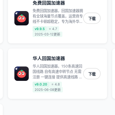
免费回国加速器
免费回国加速器，回国加速器拥
有全球海量节点覆盖，运营商专
下载
线不卡顿超稳定，专为海外华人
和留学生打造，帮助海外华人免
v9.9.5
⭐ 4.7
除地域限制，随时高速稳定低延
2025-03-12更新
迟玩国服游戏、观看高清视频、
听高品质音乐。
华人回国加速器
华人回国加速器，150条高速回
国线路 自有高速中转节点 无需
下载
注册 一键连接 提供高速线路 应
用内直达视频音乐app,快人一
v9.0.20
⭐ 4.8
步 应用模式 App互不干扰 不间
2025-06-08更新
断的隐私保护 数据加密 隐私保
护 保持高速同时确保数据不泄
露 阻止第三方对数据进行窃取
和监听